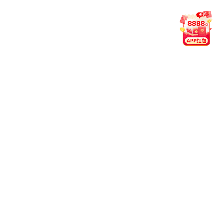
版本更新概览 · 每个版本独立展示
米兰体育 每次更新都基于用户反馈持续优化，确保使用体验
不断升级。
v6.3.0
发布于 2025年10月
多设备同步机制上线，账号数据无缝切换。
推荐逻辑升级，提升用户内容匹配准确度。
新增教学专区，图文视频助力新手快速上手。
v6.2.0