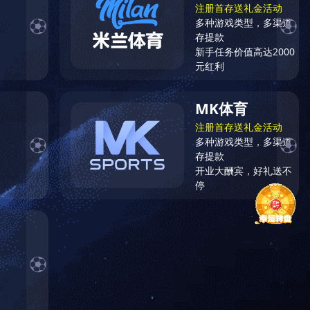
观赛体验。