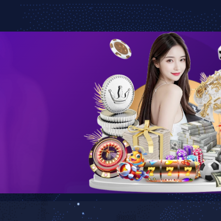
App
关于我们
体育报道
用户协议常见问答
味着什么？
即表示您自愿接受本用户协议的全部条款并受其约束。
么？
容？