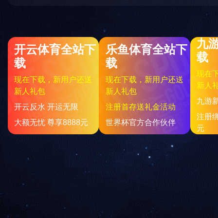
亚洲体育服务平台大奖
2022 年度综合类数字体育平台荣誉奖项，肯定平
台服务能力。