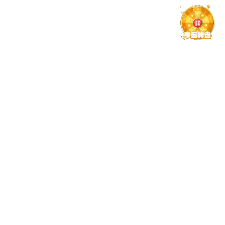
与荣耀。
3、球迷反应热烈
面对这样一个乌龙事件，广大球迷表现出了丰富多彩
的反应。一方面，有些忠实粉丝表示非常兴奋，因为
能够在如此重要比赛中看到心目中的偶像；另一方
面，也有很多网友对此表示不满，认为这种错误显得
极其不专业，为赛事增添了一丝尴尬气氛。
尤其是在社交网络上，各种关于这个事件的话题层出
不穷。从调侃性质的小段子，到对媒体的不满声讨，
都体现了公众对于这一小插曲高度关注。有人甚至借
此机会发表观点，如认为这种情况说明当今社会对于
不同体育项目之间认知还存在差距，更应该加强宣传