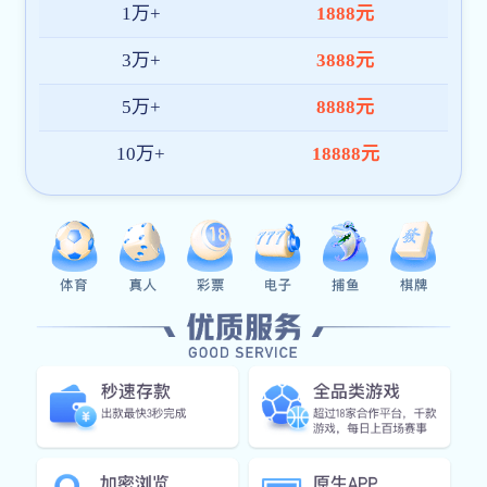
新闻背后所蕴含的深意。
1、字母哥的背景及影响
字母哥，全名扬尼斯·阿德托昆博，是NBA联盟中的超
级明星，以其卓越的篮球技术和运动能力而闻名。他
出生于希腊，父母均为尼日利亚人，具有独特的人生
经历和文化背景。字母哥在2013年被密尔沃基雄鹿队
选中，并迅速崛起成为联盟顶尖球员之一，他多次获
得最有价值球员（MVP）奖项，甚至带领球队夺得
2021年的NBA总冠军。
他的成功不仅提升了自己个人品牌的价值，也使得全
球范围内的人们对他产生了浓厚的兴趣。作为一名来
自不同文化背景的运动员，字母哥在推广篮球这项运
动方面具有重要意义。他通过参与各种活动和赛事，