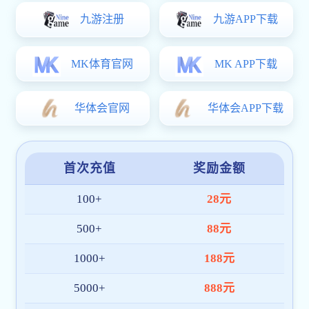
字母哥意外现身欧冠决赛现场
被误标为绿军球员引发热议
2026-07-09 04:07
68 次阅读
首页
/
体育报道
在最近的一场欧冠决赛中，NBA球星字母哥意外现
身，并被误标为绿军球员，这一事件迅速引发了广泛
的热议。字母哥的出现不仅让球迷们感到惊喜，也引
发了一系列关于他与篮球之间关系的讨论。在这篇文
章中，我们将从多个角度深入探讨这一事件，包括字
母哥的背景及影响、媒体报道的失误、球迷反应以及
此事件对跨界文化交流的启示。通过这些分析，我们
将更全面地理解这一看似简单却充满趣味和话题性的